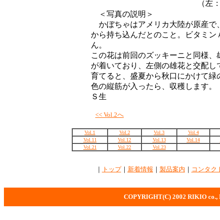
（左
＜写真の説明＞
かぼちゃはアメリカ大陸が原産で
から持ち込んだとのこと。ビタミン
ん。
この花は前回のズッキーニと同様、
が着いており、左側の雄花と交配し
育てると、盛夏から秋口にかけて緑
色の縦筋が入ったら、収穫します。
Ｓ生
<< Vol.2へ
Vol.1
Vol.2
Vol.3
Vol.4
Vol.11
Vol.12
Vol.13
Vol.14
Vol.21
Vol.22
Vol.23
｜
トップ
｜
新着情報
｜
製品案内
｜
コンタク
COPYRIGHT(C) 2002 RIKIO co., Ltd