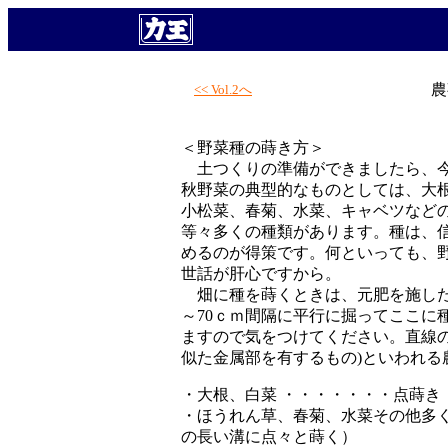
農
<< Vol.2へ
＜野菜種の蒔き方＞
土つくりの準備ができましたら、今
秋野菜の典型的なものとしては、大
小松菜、春菊、水菜、キャベツなど
等々多くの種類があります。種は、
めるのが得策です。何といっても、
世話が肝心ですから。
畑に種を蒔くときは、元肥を施した
～70ｃｍ間隔に平行に掘ってここに
ますので気をつけてください。直線
似た金属部を有するもの)といわれる
・大根、白菜 ・・・・・・・点蒔き
・ほうれん草、春菊、水菜その他多
の長い溝に点々と蒔く）