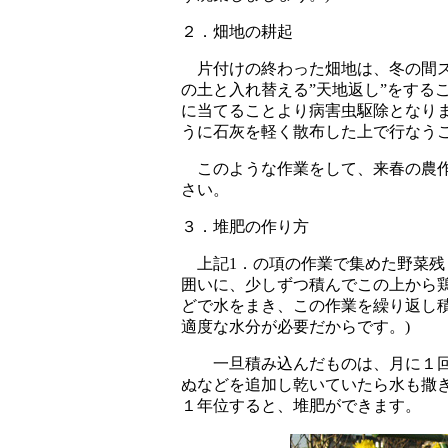
２．畑地の耕起
片付けの終わった畑地は、冬の間ス
の土と入れ替える”天地返し”をする
に当てることより病害虫駆除となり
うに石灰を軽く散布した上で行なう
このような作業をして、来春の農作
さい。
３．堆肥の作り方
上記1．の項の作業で集めた野菜残
囲いに、少しずつ積んでこの上から
どで水をまき、この作業を繰り返し
適度な水分が必要だからです。)
一旦積み込んだものは、月に１回
ぬなどを追加し乾いていたら水も撒
１年位すると、堆肥ができます。