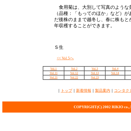
食用菊は、大別して写真のような
（品種：「もってのほか」など）が
だ後株のままで越冬し、春に株もと
年収穫することができます。
Ｓ生
<< Vol.5へ
Vol.1
Vol.2
Vol.3
Vol.4
Vol.11
Vol.12
Vol.13
Vol.14
Vol.21
Vol.22
Vol.23
｜
トップ
｜
新着情報
｜
製品案内
｜
コンタク
COPYRIGHT(C) 2002 RIKIO co., Ltd