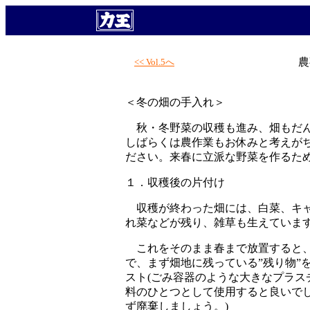
農
<< Vol.5へ
＜冬の畑の手入れ＞
秋・冬野菜の収穫も進み、畑もだん
しばらくは農作業もお休みと考えが
ださい。来春に立派な野菜を作るた
１．収穫後の片付け
収穫が終わった畑には、白菜、キャ
れ菜などが残り、雑草も生えていま
これをそのまま春まで放置すると、
で、まず畑地に残っている”残り物”
スト(ごみ容器のような大きなプラス
料のひとつとして使用すると良いで
ず廃棄しましょう。)